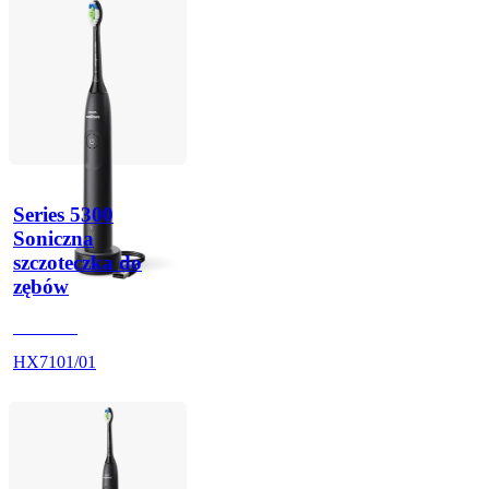
Series 5300
Soniczna
szczoteczka do
zębów
HX710B
HX7101/01