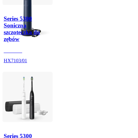
Series 5300
Soniczna
szczoteczka do
zębów
HX710D
HX7103/01
Series 5300