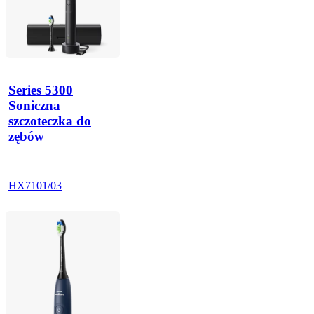
Series 5300
Soniczna
szczoteczka do
zębów
HX710B
HX7101/03