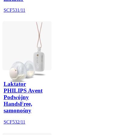
SCF531/11
Laktator
PHILIPS Avent
Podwójny
HandsFree,
samonośny
SCF532/11