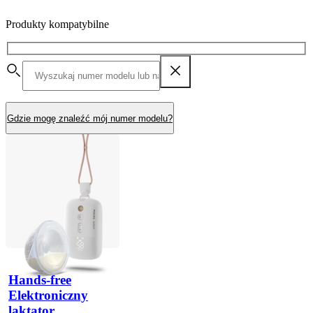
Produkty kompatybilne
Gdzie mogę znaleźć mój numer modelu?
Hands-free
Elektroniczny
laktator