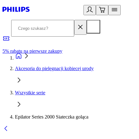
5% rabatu na pierwsze zakupy
R
Akcesoria do pielęgnacji kobiecej urody
Wszystkie serie
Epilator Series 2000 Siateczka goląca