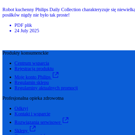
Robot kuchenny Philips Daily Collection charakteryzuje się niewie
posiłków nigdy nie było tak proste!
PDF
plik
24 July 2025
Produkty konsumenckie
Centrum wsparcia
Rejestracja produktu
Moje konto Philips
Regulamin sklepu
Regulaminy aktualnych promocji
Profesjonalna opieka zdrowotna
Odkryj
Kontakt i wsparcie
Rozwiązania serwisowe
Sklepy