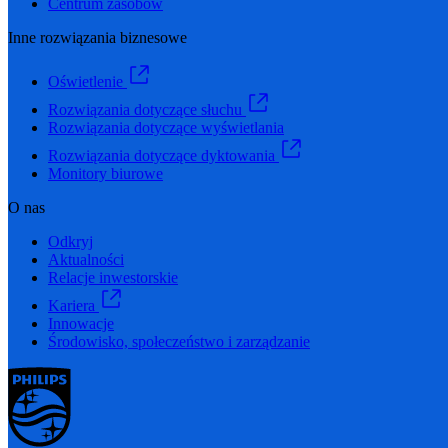
Centrum zasobów
Inne rozwiązania biznesowe
Oświetlenie
Rozwiązania dotyczące słuchu
Rozwiązania dotyczące wyświetlania
Rozwiązania dotyczące dyktowania
Monitory biurowe
O nas
Odkryj
Aktualności
Relacje inwestorskie
Kariera
Innowacje
Środowisko, społeczeństwo i zarządzanie