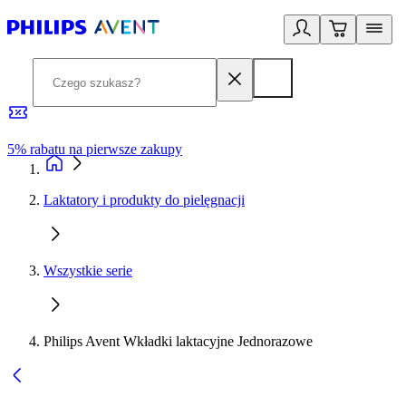
5% rabatu na pierwsze zakupy
R
Laktatory i produkty do pielęgnacji
Wszystkie serie
Philips Avent Wkładki laktacyjne Jednorazowe