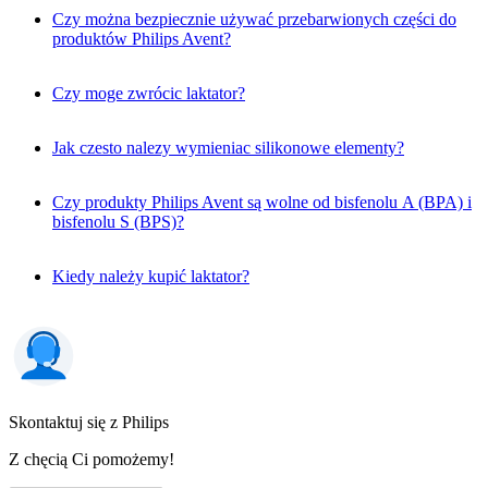
Czy można bezpiecznie używać przebarwionych części do
produktów Philips Avent?
Czy moge zwrócic laktator?
Jak czesto nalezy wymieniac silikonowe elementy?
Czy produkty Philips Avent są wolne od bisfenolu A (BPA) i
bisfenolu S (BPS)?
Kiedy należy kupić laktator?
Skontaktuj się z Philips
Z chęcią Ci pomożemy!