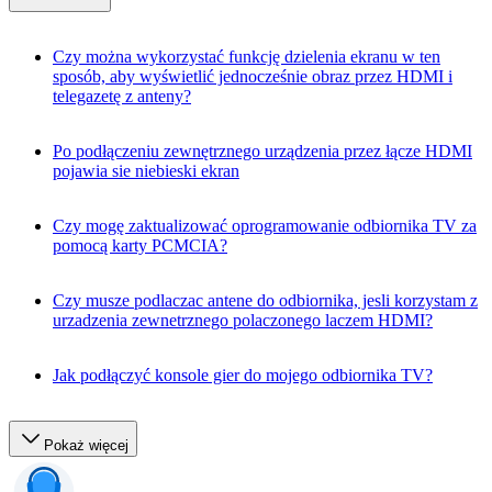
Czy można wykorzystać funkcję dzielenia ekranu w ten
sposób, aby wyświetlić jednocześnie obraz przez HDMI i
telegazetę z anteny?
Po podłączeniu zewnętrznego urządzenia przez łącze HDMI
pojawia sie niebieski ekran
Czy mogę zaktualizować oprogramowanie odbiornika TV za
pomocą karty PCMCIA?
Czy musze podlaczac antene do odbiornika, jesli korzystam z
urzadzenia zewnetrznego polaczonego laczem HDMI?
Jak podłączyć konsole gier do mojego odbiornika TV?
Pokaż więcej