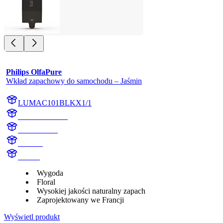
Philips OlfaPure
Wkład zapachowy do samochodu – Jaśmin
LUMAC101BLKX1/1
AC101BLKX1
AC101BLK
Jasmine
Aroma
Wygoda
Floral
Wysokiej jakości naturalny zapach
Zaprojektowany we Francji
Wyświetl produkt