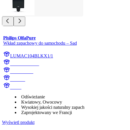
Philips OlfaPure
Wkład zapachowy do samochodu – Sad
LUMAC104BLKX1/1
AC104BLKX1
AC104BLK
Orchard
aroma
Odświeżanie
Kwiatowy, Owocowy
Wysokiej jakości naturalny zapach
Zaprojektowany we Francji
Wyświetl produkt