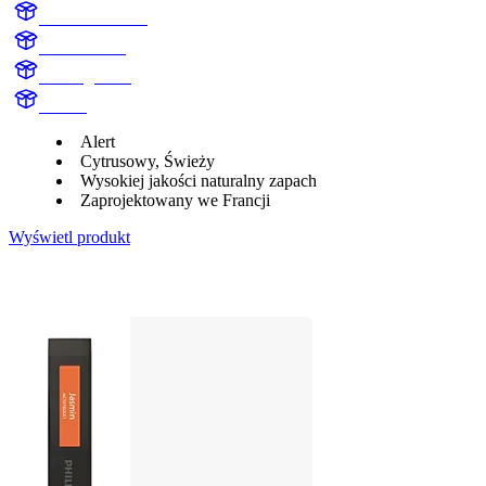
AC102BLKX1
AC102BLK
Citrus garden
Aroma
Alert
Cytrusowy, Świeży
Wysokiej jakości naturalny zapach
Zaprojektowany we Francji
Wyświetl produkt