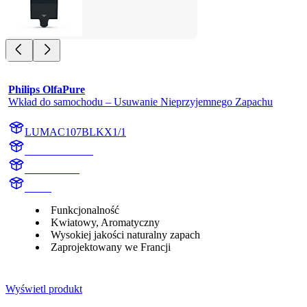
Philips OlfaPure
Wkład do samochodu – Usuwanie Nieprzyjemnego Zapachu
LUMAC107BLKX1/1
AC107BLKX1
AC107BLK
aroma
Funkcjonalność
Kwiatowy, Aromatyczny
Wysokiej jakości naturalny zapach
Zaprojektowany we Francji
Wyświetl produkt