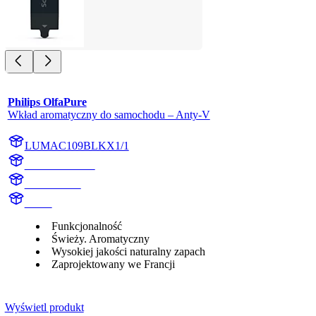
Philips OlfaPure
Wkład aromatyczny do samochodu – Anty-V
LUMAC109BLKX1/1
AC109BLKX1
AC109BLK
aroma
Funkcjonalność
Świeży. Aromatyczny
Wysokiej jakości naturalny zapach
Zaprojektowany we Francji
Wyświetl produkt