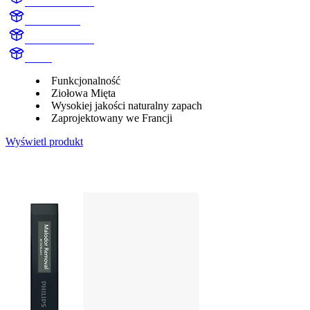
AC108BLKX1
AC108BLK
motion sickness
aroma
Funkcjonalność
Ziołowa Mięta
Wysokiej jakości naturalny zapach
Zaprojektowany we Francji
Wyświetl produkt