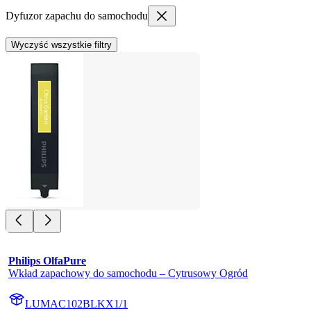
Dyfuzor zapachu do samochodu
Wyczyść wszystkie filtry
Philips OlfaPure
Wkład zapachowy do samochodu – Cytrusowy Ogród
LUMAC102BLKX1/1