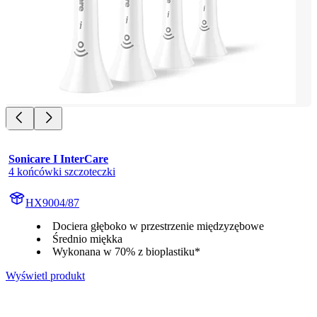
Sonicare I InterCare
4 końcówki szczoteczki
HX9004/87
Dociera głęboko w przestrzenie międzyzębowe
Średnio miękka
Wykonana w 70% z bioplastiku*
Wyświetl produkt