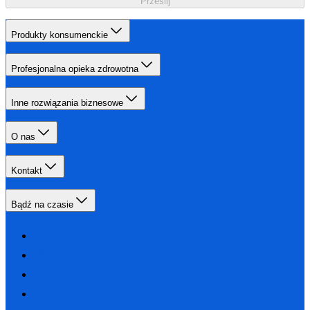
Prześlij
Produkty konsumenckie
Profesjonalna opieka zdrowotna
Inne rozwiązania biznesowe
O nas
Kontakt
Bądź na czasie