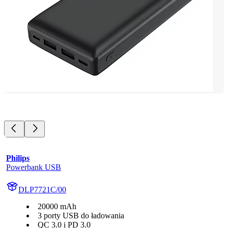
Philips
Powerbank USB
DLP7721C/00
20000 mAh
3 porty USB do ładowania
QC 3.0 i PD 3.0