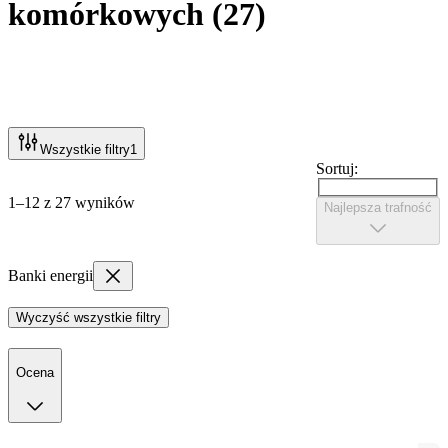
komórkowych
(
27
)
Wszystkie filtry
1
Sortuj:
1–12 z 27 wyników
Najlepsza trafność
Banki energii
Wyczyść wszystkie filtry
Ocena