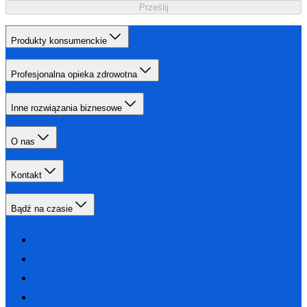
Prześlij
Produkty konsumenckie
Profesjonalna opieka zdrowotna
Inne rozwiązania biznesowe
O nas
Kontakt
Bądź na czasie