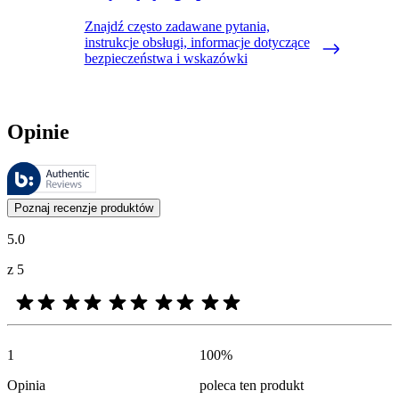
Znajdź często zadawane pytania,
instrukcje obsługi, informacje dotyczące
bezpieczeństwa i wskazówki
Opinie
Recenzje są zarządzane przez Bazaarvoice i są zgodne z polityką aut
Opinie klientów w postaci ocen produktów i gwiazdek są przydatne dl
Poznaj recenzje produktów
5.0
z 5
1
100
%
Opinia
poleca ten produkt