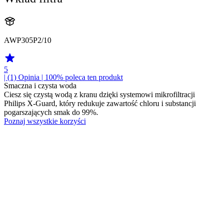
AWP305P2/10
5
| (1)
Opinia
| 100% poleca ten produkt
Smaczna i czysta woda
Ciesz się czystą wodą z kranu dzięki systemowi mikrofiltracji
Philips X-Guard, który redukuje zawartość chloru i substancji
pogarszających smak do 99%.
Poznaj wszystkie korzyści