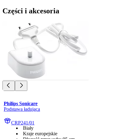
Części i akcesoria
Philips Sonicare
Podstawa ładująca
CRP241/01
Biały
Kraje europejskie