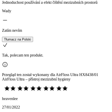
Jednoduchost používání a efekt čištění mezizubních prostorů
Wady
Zatím nevím
Tłumacz na Polski
Tak, polecam ten produkt.
Przegląd ten został wykonany dla AirFloss Ultra HX8438/01
AirFloss Ultra – přístroj mezizubní hygieny
heavenlee
27/01/2022