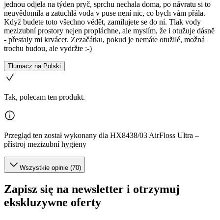
jednou odjela na týden pryč, sprchu nechala doma, po návratu si to
neuvědomila a zatuchlá voda v puse není nic, co bych vám přála.
Když budete toto všechno vědět, zamilujete se do ní. Tlak vody
mezizubní prostory nejen propláchne, ale myslím, že i otužuje dásně
- přestaly mi krvácet. Zezačátku, pokud je nemáte otužilé, možná
trochu budou, ale vydržte :-)
Tłumacz na Polski
Tak, polecam ten produkt.
Przegląd ten został wykonany dla HX8438/03 AirFloss Ultra –
přístroj mezizubní hygieny
Wszystkie opinie (70)
Zapisz się na newsletter i otrzymuj
ekskluzywne oferty