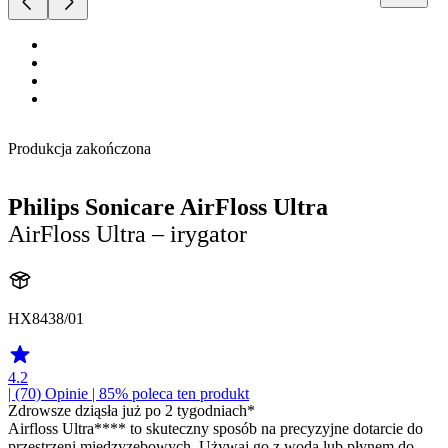
Produkcja zakończona
Philips Sonicare AirFloss Ultra
AirFloss Ultra – irygator
HX8438/01
4.2
| (70)
Opinie
| 85% poleca ten produkt
Zdrowsze dziąsła już po 2 tygodniach*
Airfloss Ultra**** to skuteczny sposób na precyzyjne dotarcie do
przestrzeni międzyzębowych. Używaj go z wodą lub płynem do