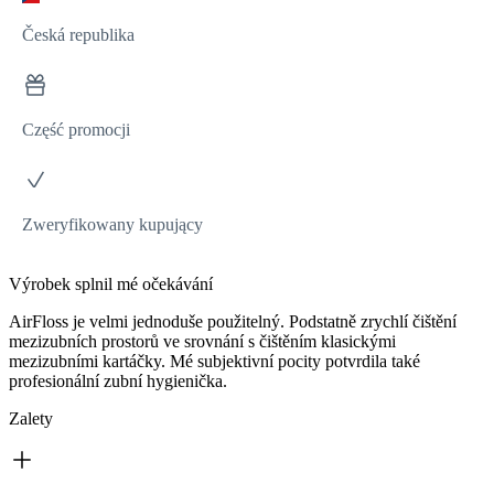
Česká republika
Część promocji
Zweryfikowany kupujący
Výrobek splnil mé očekávání
AirFloss je velmi jednoduše použitelný. Podstatně zrychlí čištění
mezizubních prostorů ve srovnání s čištěním klasickými
mezizubními kartáčky. Mé subjektivní pocity potvrdila také
profesionální zubní hygienička.
Zalety