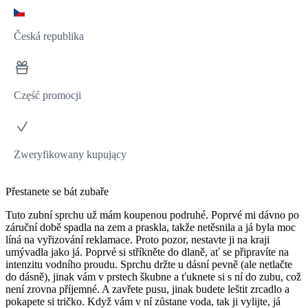
Česká republika
Część promocji
Zweryfikowany kupujący
Přestanete se bát zubaře
Tuto zubní sprchu už mám koupenou podruhé. Poprvé mi dávno po
záruční době spadla na zem a praskla, takže netěsnila a já byla moc
líná na vyřizování reklamace. Proto pozor, nestavte ji na kraji
umývadla jako já. Poprvé si stříkněte do dlaně, ať se připravíte na
intenzitu vodního proudu. Sprchu držte u dásní pevně (ale netlačte
do dásně), jinak vám v prstech škubne a ťuknete si s ní do zubu, což
není zrovna příjemné. A zavřete pusu, jinak budete leštit zrcadlo a
pokapete si tričko. Když vám v ní zůstane voda, tak ji vylijte, já