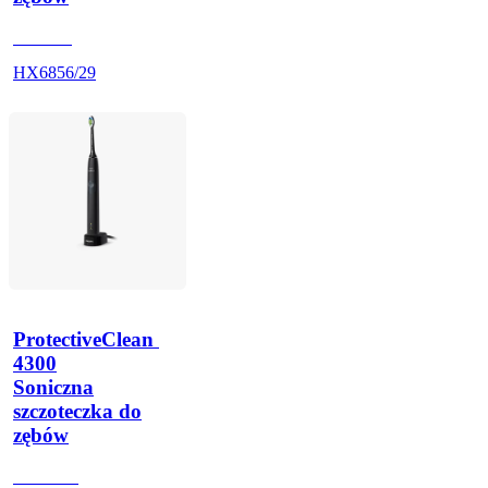
HX684J
HX6856/29
ProtectiveClean 
4300
Soniczna
szczoteczka do
zębów
HX680U