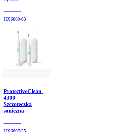
HX680U
HX6800/63
ProtectiveClean 
4300
Szczoteczka
soniczna
HX680A
HX6807/35