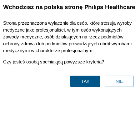
Wchodzisz na polską stronę Philips Healthcare
Strona przeznaczona wyłącznie dla osób, które stosują wyroby
Centrum prasowe | Polska
medyczne jako profesjonaliści, w tym osób wykonujących
zawody medyczne, osób działających na rzecz podmiotów
ochrony zdrowia lub podmiotów prowadzących obrót wyrobami
paź 03, 2019
medycznymi w charakterze profesjonalnym.
Zasada maski tlenowej szansą na
Czy jesteś osobą spełniającą powyższe kryteria?
diagnostykę nowotworu w ciąży
TAK
NIE
Koniec z mitami o ochronie kobiet w ciąży przed
zachorowaniem na nowotwór. Statystyki jasno
pokazują, że z każdym rokiem liczba kobiet z
objawami onkologicznymi w ciąży rośnie, a
opóźniona diagnostyka utrudnia leczenie i
zmniejsza rokowania – dziś to aż 75% przypadków
raka piersi jest wykrytych po porodzie – czyli