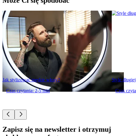
Może Ci się spodobać
Jak stylizować męskie włosy?
Style długie
Czas czytania: 2-5 min
Czas czyta
Zapisz się na newsletter i otrzymuj