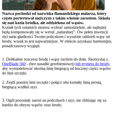
Nazwa pochodzi od nazwiska flamandzkiego malarza, który 
często portertował mężczyzn z takim właśnie zarostem. Składa 
się nań kozia bródka, ale oddzielona od wąsów.
Kształt tych ostatnich możesz wybrać samodzielnie, ale najlepiej 
będą komponowały się w wersji „naturalnej”. Ów pełen inwencji 
styl nada gładkości Twoim policzkom i wyraźnie oddzieli wąsy od 
brody, wszak to jest najważniejsze. W efekcie uzyskasz harmonijny, 
ponadczasowy wygląd.
1. Delikatnie rozczesz brodę i wąsy ruchem do dołu. Skorzystaj z
OneBlade 360
 - (bez nasadki grzebieniowej) 
lub trymera do brody
, 
aby wymodelować ukośną linię biegnącą od bocznej części wąsów 
do linii szczęki.
2. Zejdź poniżej linii szczęki i połącz oba kształty linią prostą, 
biegnącą wzdłuż szyi.
3. Ogól pozostały zarost na policzkach i szyi, nie zbliżając się za 
bardzo do obrysu wąsów oraz brody.