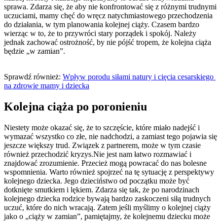
sprawa. Zdarza się, że aby nie konfrontować się z różnymi trudnymi 
uczuciami, mamy chęć do wręcz natychmiastowego przechodzenia 
do działania, w tym planowania kolejnej ciąży. Czasem bardzo 
wierząc w to, że to przywróci stary porządek i spokój. Należy 
jednak zachować ostrożność, by nie pójść tropem, że kolejna ciąża 
będzie „w zamian”.
Sprawdź również: 
Wpływ porodu siłami natury i cięcia cesarskiego 
na zdrowie mamy i dziecka
Kolejna ciąża po poronieniu
Niestety może okazać się, że to szczęście, które miało nadejść i 
wymazać wszystko co złe, nie nadchodzi, a zamiast tego pojawia się 
jeszcze większy trud. Związek z partnerem, może w tym czasie 
również przechodzić kryzys.Nie jest nam łatwo rozmawiać i 
znajdować zrozumienie. Przecież mogą powracać do nas bolesne 
wspomnienia. Warto również spojrzeć na tę sytuację z perspektywy 
kolejnego dziecka. Jego dzieciństwo od początku może być 
dotknięte smutkiem i lękiem. Zdarza się tak, że po narodzinach 
kolejnego dziecka rodzice bywają bardzo zaskoczeni siłą trudnych 
uczuć, które do nich wracają. Zatem jeśli myślimy o kolejnej ciąży 
jako o „ciąży w zamian”, pamiętajmy, że kolejnemu dziecku może 