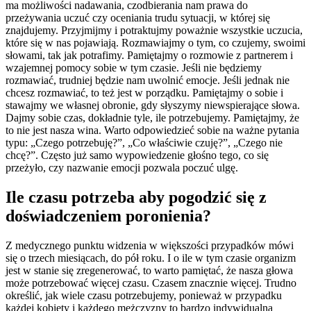
ma możliwości nadawania, czodbierania nam prawa do 
przeżywania uczuć czy oceniania trudu sytuacji, w której się 
znajdujemy. Przyjmijmy i potraktujmy poważnie wszystkie uczucia, 
które się w nas pojawiają. Rozmawiajmy o tym, co czujemy, swoimi 
słowami, tak jak potrafimy. Pamiętajmy o rozmowie z partnerem i 
wzajemnej pomocy sobie w tym czasie. Jeśli nie będziemy 
rozmawiać, trudniej będzie nam uwolnić emocje. Jeśli jednak nie 
chcesz rozmawiać, to też jest w porządku. Pamiętajmy o sobie i 
stawajmy we własnej obronie, gdy słyszymy niewspierające słowa. 
Dajmy sobie czas, dokładnie tyle, ile potrzebujemy. Pamiętajmy, że 
to nie jest nasza wina. Warto odpowiedzieć sobie na ważne pytania 
typu: „Czego potrzebuję?”, „Co właściwie czuję?”, „Czego nie 
chcę?”. Często już samo wypowiedzenie głośno tego, co się 
przeżyło, czy nazwanie emocji pozwala poczuć ulgę.
Ile czasu potrzeba aby pogodzić się z 
doświadczeniem poronienia?
Z medycznego punktu widzenia w większości przypadków mówi 
się o trzech miesiącach, do pół roku. I o ile w tym czasie organizm 
jest w stanie się zregenerować, to warto pamiętać, że nasza głowa 
może potrzebować więcej czasu. Czasem znacznie więcej. Trudno 
określić, jak wiele czasu potrzebujemy, ponieważ w przypadku 
każdej kobiety i każdego mężczyzny to bardzo indywidualna 