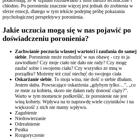
podkreślają, że w szpitalu rozmawiano z nimi bardzo technicznie i 
chłodno. Po poronieniu znacznie więcej jest jednak do zrobienia w 
sferze emocji, dlatego w tym tekście podejmę próbę pokazania 
psychologicznej perspektywy poronienia.
Jakie uczucia mogą się w nas pojawić po 
doświadczeniu poronienia?
Zachwianie poczucia wlasnej wartości i zaufania do samej 
siebie
. Poronienie może rozbudzić w nas obawę - czy to ja 
zawiodłam? Czy moje ciało nie dało nie rady? Czy mogę 
zaufać sobie i swojemu ciału? Czy wszystko ze mną w 
porządku? Możemy też czuć niechęć do swojego ciała
Oskarżanie siebie
. To moja wina, nie dość o siebie dbałam. 
Jestem słaba. Powracające oskarżenia „gdybym tylko…”, „co 
ze mnie za kobieta, skoro nie dałam rady donosić ciąży?”. 
Warto w tym momencie podkreślić, że poronienie nie jest 
winą kobiety. Wpływa na to naprawdę wiele czynników i na 
większość z nich nie mamy wpływu.
Zagubienie
Niedowierzanie
Odrealnienie
Pustka
Rozgoryczenie