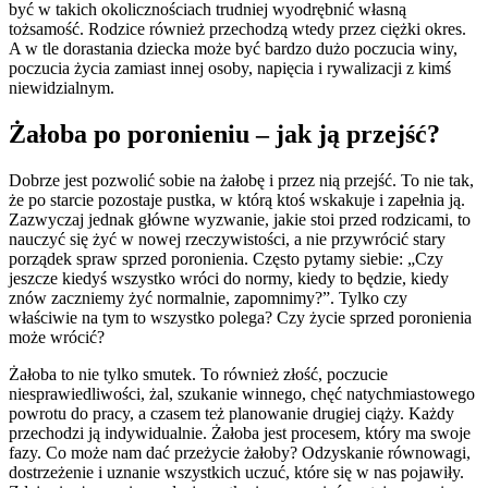
być w takich okolicznościach trudniej wyodrębnić własną 
tożsamość. Rodzice również przechodzą wtedy przez ciężki okres. 
A w tle dorastania dziecka może być bardzo dużo poczucia winy, 
poczucia życia zamiast innej osoby, napięcia i rywalizacji z kimś 
niewidzialnym.
Żałoba po poronieniu – jak ją przejść?
Dobrze jest pozwolić sobie na żałobę i przez nią przejść. To nie tak, 
że po starcie pozostaje pustka, w którą ktoś wskakuje i zapełnia ją. 
Zazwyczaj jednak główne wyzwanie, jakie stoi przed rodzicami, to 
nauczyć się żyć w nowej rzeczywistości, a nie przywrócić stary 
porządek spraw sprzed poronienia. Często pytamy siebie: „Czy 
jeszcze kiedyś wszystko wróci do normy, kiedy to będzie, kiedy 
znów zaczniemy żyć normalnie, zapomnimy?”. Tylko czy 
właściwie na tym to wszystko polega? Czy życie sprzed poronienia 
może wrócić?
Żałoba to nie tylko smutek. To również złość, poczucie 
niesprawiedliwości, żal, szukanie winnego, chęć natychmiastowego 
powrotu do pracy, a czasem też planowanie drugiej ciąży. Każdy 
przechodzi ją indywidualnie. Żałoba jest procesem, który ma swoje 
fazy. Co może nam dać przeżycie żałoby? Odzyskanie równowagi, 
dostrzeżenie i uznanie wszystkich uczuć, które się w nas pojawiły. 