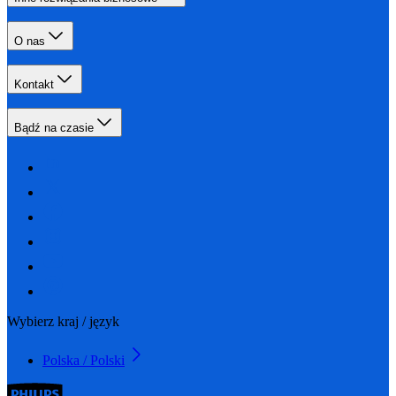
O nas
Kontakt
Bądź na czasie
Wybierz kraj / język
Polska / Polski