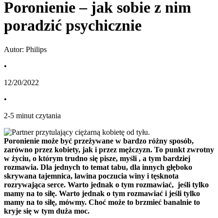
Poronienie – jak sobie z nim
poradzić psychicznie
Autor: Philips
•
12/20/2022
•
2
-
5
minut czytania
Poronienie może być przeżywane w bardzo różny sposób, 
zarówno przez kobiety, jak i przez mężczyzn. To punkt zwrotny 
w życiu, o którym trudno się pisze, myśli , a tym bardziej 
rozmawia. Dla jednych to temat tabu, dla innych głęboko 
skrywana tajemnica, lawina poczucia winy i tęsknota 
rozrywająca serce. Warto jednak o tym rozmawiać,  jeśli tylko 
mamy na to siłę. Warto jednak o tym rozmawiać i jeśli tylko 
mamy na to siłę, mówmy. Choć może to brzmieć banalnie to 
kryje się w tym duża moc.