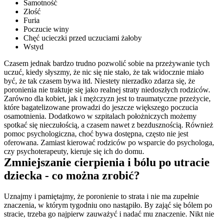
Samotność
Złość
Furia
Poczucie winy
Chęć ucieczki przed uczuciami żałoby
Wstyd
Czasem jednak bardzo trudno pozwolić sobie na przeżywanie tych 
uczuć, kiedy słyszmy, że nic się nie stało, że tak widocznie miało 
być, że tak czasem bywa itd. Niestety nierzadko zdarza się, że 
poronienia nie traktuje się jako realnej straty niedoszłych rodziców. 
Zarówno dla kobiet, jak i mężczyzn jest to traumatyczne przeżycie, 
które bagatelizowane prowadzi do jeszcze większego poczucia 
osamotnienia. Dodatkowo w szpitalach położniczych możemy 
spotkać się nieczułością, a czasem nawet z bezdusznością. Również 
pomoc psychologiczna, choć bywa dostępna, często nie jest 
oferowana. Zamiast kierować rodziców po wsparcie do psychologa, 
czy psychoterapeuty, kieruje się ich do domu.
Zmniejszanie cierpienia i bólu po utracie 
dziecka - co można zrobić?
Uznajmy i pamiętajmy, że poronienie to strata i nie ma zupełnie 
znaczenia, w którym tygodniu ono nastąpiło. By zająć się bólem po 
stracie, trzeba go najpierw zauważyć i nadać mu znaczenie. Nikt nie 