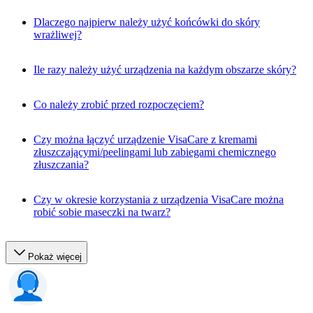
Dlaczego najpierw należy użyć końcówki do skóry
wrażliwej?
Ile razy należy użyć urządzenia na każdym obszarze skóry?
Co należy zrobić przed rozpoczęciem?
Czy można łączyć urządzenie VisaCare z kremami
złuszczającymi/peelingami lub zabiegami chemicznego
złuszczania?
Czy w okresie korzystania z urządzenia VisaCare można
robić sobie maseczki na twarz?
Pokaż więcej