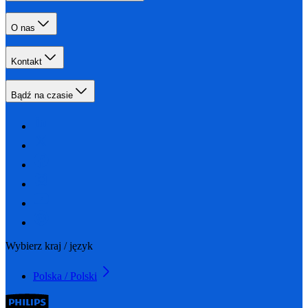
O nas
Kontakt
Bądź na czasie
Wybierz kraj / język
Polska / Polski