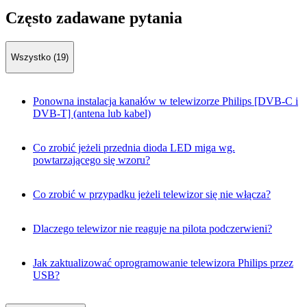
Często zadawane pytania
Wszystko (19)
Ponowna instalacja kanałów w telewizorze Philips [DVB-C i
DVB-T] (antena lub kabel)
Co zrobić jeżeli przednia dioda LED miga wg.
powtarzającego się wzoru?
Co zrobić w przypadku jeżeli telewizor się nie włącza?
Dlaczego telewizor nie reaguje na pilota podczerwieni?
Jak zaktualizować oprogramowanie telewizora Philips przez
USB?