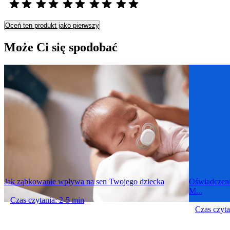
Oceń ten produkt jako pierwszy
Może Ci się spodobać
Jak ząbkowanie wpływa na sen Twojego dziecka
Oświadczeni
M...
Czas czytania: 2-5 min
Czas czyta