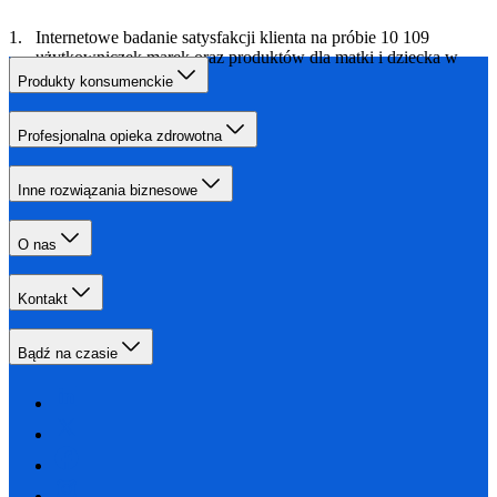
Internetowe badanie satysfakcji klienta na próbie 10 109
użytkowniczek marek oraz produktów dla matki i dziecka w
2023 roku.
Produkty konsumenckie
Profesjonalna opieka zdrowotna
Inne rozwiązania biznesowe
O nas
Kontakt
Bądź na czasie