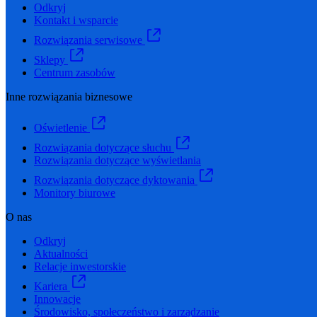
Odkryj
Kontakt i wsparcie
Rozwiązania serwisowe
Sklepy
Centrum zasobów
Inne rozwiązania biznesowe
Oświetlenie
Rozwiązania dotyczące słuchu
Rozwiązania dotyczące wyświetlania
Rozwiązania dotyczące dyktowania
Monitory biurowe
O nas
Odkryj
Aktualności
Relacje inwestorskie
Kariera
Innowacje
Środowisko, społeczeństwo i zarządzanie