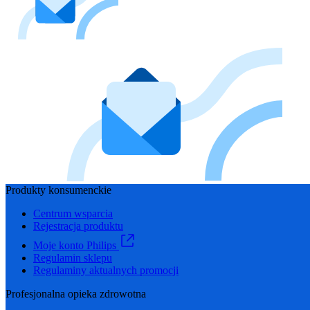
Produkty konsumenckie
Centrum wsparcia
Rejestracja produktu
Moje konto Philips
Regulamin sklepu
Regulaminy aktualnych promocji
Profesjonalna opieka zdrowotna