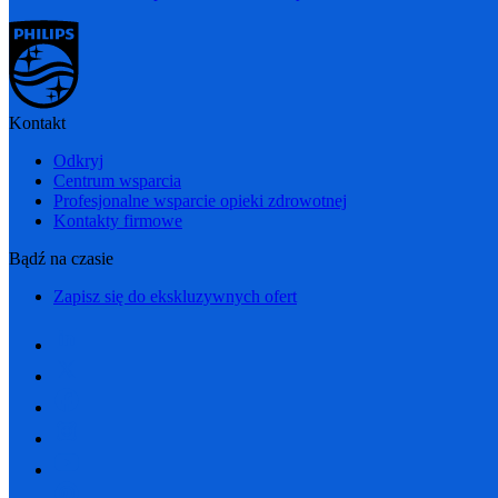
Kontakt
Odkryj
Centrum wsparcia
Profesjonalne wsparcie opieki zdrowotnej
Kontakty firmowe
Bądź na czasie
Zapisz się do ekskluzywnych ofert