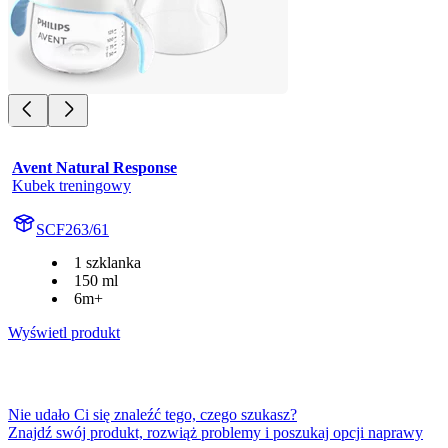
Avent Natural Response
Kubek treningowy
SCF263/61
1 szklanka
150 ml
6m+
Wyświetl produkt
Nie udało Ci się znaleźć tego, czego szukasz?
Znajdź swój produkt, rozwiąż problemy i poszukaj opcji naprawy