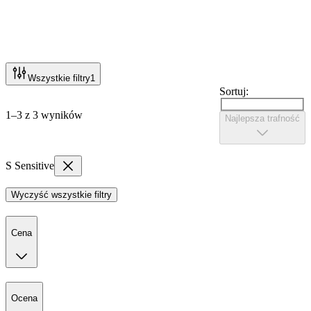
Wszystkie filtry
1
Sortuj:
1–3 z 3 wyników
Najlepsza trafność
S Sensitive
Wyczyść wszystkie filtry
Cena
Ocena