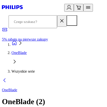
5% rabatu na pierwsze zakupy
R
OneBlade
Wszystkie serie
OneBlade
OneBlade
(
2
)