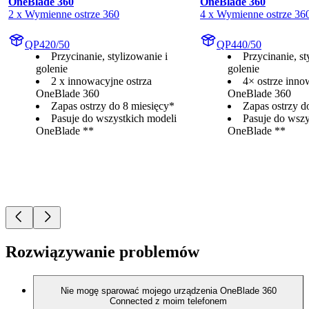
OneBlade 360
OneBlade 360
2 x Wymienne ostrze 360
4 x Wymienne ostrze 36
QP420/50
QP440/50
Przycinanie, stylizowanie i
Przycinanie, st
golenie
golenie
2 x innowacyjne ostrza
4× ostrze inno
OneBlade 360
OneBlade 360
Zapas ostrzy do 8 miesięcy*
Zapas ostrzy d
Pasuje do wszystkich modeli
Pasuje do wszy
OneBlade **
OneBlade **
Rozwiązywanie problemów
Nie mogę sparować mojego urządzenia OneBlade 360
Connected z moim telefonem