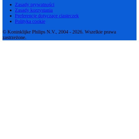
Zasady prywatności
Zasady korzystania
Preferencje dotyczące ciasteczek
Polityka cookie
© Koninklijke Philips N.V., 2004 - 2026. Wszelkie prawa
zastrzeżone.