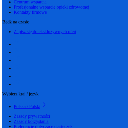
Centrum wsparcia
Profesjonalne wsparcie opieki zdrowotnej
Kontakty firmowe
Bądź na czasie
Zapisz się do ekskluzywnych ofert
Wybierz kraj / język
Polska / Polski
Zasady prywatności
Zasady korzystania
Preferencje dotyczące ciasteczek