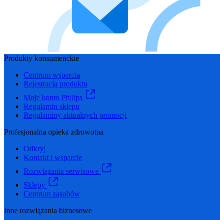
Produkty konsumenckie
Centrum wsparcia
Rejestracja produktu
Moje konto Philips
Regulamin sklepu
Regulaminy aktualnych promocji
Profesjonalna opieka zdrowotna
Odkryj
Kontakt i wsparcie
Rozwiązania serwisowe
Sklepy
Centrum zasobów
Inne rozwiązania biznesowe