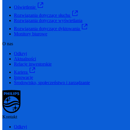
Oświetlenie
Rozwiązania dotyczące słuchu
Rozwiązania dotyczące wyświetlania
Rozwiązania dotyczące dyktowania
Monitory biurowe
O nas
Odkryj
Aktualności
Relacje inwestorskie
Kariera
Innowacje
Środowisko, społeczeństwo i zarządzanie
Kontakt
Odkryj