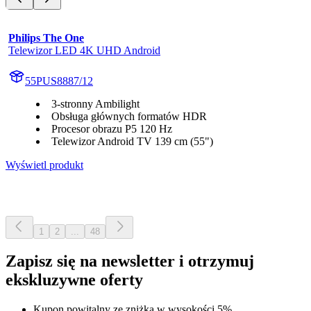
Philips The One
Telewizor LED 4K UHD Android
55PUS8887/12
3-stronny Ambilight
Obsługa głównych formatów HDR
Procesor obrazu P5 120 Hz
Telewizor Android TV 139 cm (55")
Wyświetl produkt
1
2
...
48
Zapisz się na newsletter i otrzymuj
ekskluzywne oferty
Kupon powitalny ze zniżką w wysokości 5%