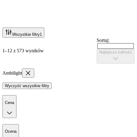
Wszystkie filtry
1
Sortuj:
1–12 z 573 wyników
Najlepsza trafność
Ambilight
Wyczyść wszystkie filtry
Cena
Ocena