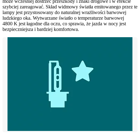
może wcześniej dostrzec przeszkody i znaki drogowe i w efekcie
szybciej zareagować. Skład widmowy światła emitowanego przez te
lampy jest przystosowany do naturalnej wrażliwości barwowej
ludzkiego oka. Wytwarzane światło o temperaturze barwowej
4800 K jest łagodne dla oczu, co sprawia, że jazda w nocy jest
bezpieczniejsza i bardziej komfortowa.