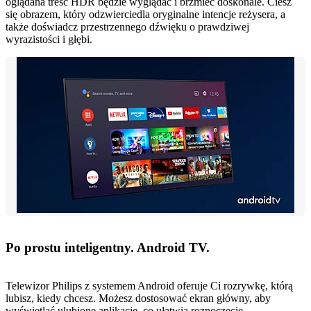
oglądana treść HDR będzie wyglądać i brzmieć doskonale. Ciesz
się obrazem, który odzwierciedla oryginalne intencje reżysera, a
także doświadcz przestrzennego dźwięku o prawdziwej
wyrazistości i głębi.
Po prostu inteligentny. Android TV.
Telewizor Philips z systemem Android oferuje Ci rozrywkę, którą
lubisz, kiedy chcesz. Możesz dostosować ekran główny, aby
wyświetlać ulubione aplikacje, co ułatwia rozpoczęcie