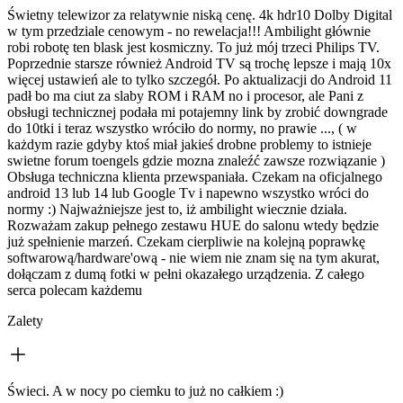
Świetny telewizor za relatywnie niską cenę. 4k hdr10 Dolby Digital
w tym przedziale cenowym - no rewelacja!!! Ambilight głównie
robi robotę ten blask jest kosmiczny. To już mój trzeci Philips TV.
Poprzednie starsze również Android TV są trochę lepsze i mają 10x
więcej ustawień ale to tylko szczegół. Po aktualizacji do Android 11
padł bo ma ciut za slaby ROM i RAM no i procesor, ale Pani z
obsługi technicznej podała mi potajemny link by zrobić downgrade
do 10tki i teraz wszystko wróciło do normy, no prawie ..., ( w
każdym razie gdyby ktoś miał jakieś drobne problemy to istnieje
swietne forum toengels gdzie mozna znaleźć zawsze rozwiązanie )
Obsługa techniczna klienta przewspaniała. Czekam na oficjalnego
android 13 lub 14 lub Google Tv i napewno wszystko wróci do
normy :) Najważniejsze jest to, iż ambilight wiecznie działa.
Rozważam zakup pełnego zestawu HUE do salonu wtedy będzie
już spełnienie marzeń. Czekam cierpliwie na kolejną poprawkę
softwarową/hardware'ową - nie wiem nie znam się na tym akurat,
dołączam z dumą fotki w pełni okazałego urządzenia. Z całego
serca polecam każdemu
Zalety
Świeci. A w nocy po ciemku to już no całkiem :)