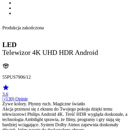
Produkcja zakończona
LED
Telewizor 4K UHD HDR Android
55PUS7906/12
3.6
| (130)
Opinie
Żywe kolory. Płynny ruch. Magiczne światło
Akcja przenosi się z ekranu do Twojego pokoju dzięki temu
telewizorowi Philips Android 4K. Treść HDR wygląda doskonale, a
technologia Ambilight sprawia, że filmy, programy i gry stają się
bardziej wciągające. System Dolby Atmos zapewnia doskonały
dźwięk, który pasuje do doskonałego obrazu.