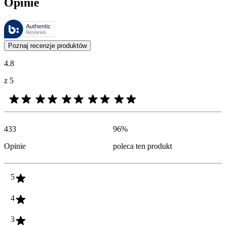
Opinie
Recenzje są zarządzane przez Bazaarvoice i są zgodne z polityką aut
Opinie klientów w postaci ocen produktów i gwiazdek są przydatne dl
Poznaj recenzje produktów
4.8
z 5
433
96
%
Opinie
poleca ten produkt
5
4
3