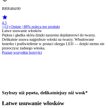
BRR484/00
4.5
| (11)
Opinie
| 88% poleca ten produkt
Łatwe usuwanie włosków
Piękna i gładka skóra dzięki naszemu depilatorowi do twarzy.
Delikatnie usuwa najgrubsze włoski na twarzy. Wbudowane
lusterko i podświetlenie w postaci okręgu LED — dzięki niemu nie
przeoczysz żadnego włoska.
Poznaj wszystkie korzyści
Szybszy niż pęseta, delikatniejszy niż wosk*
Łatwe usuwanie włosków