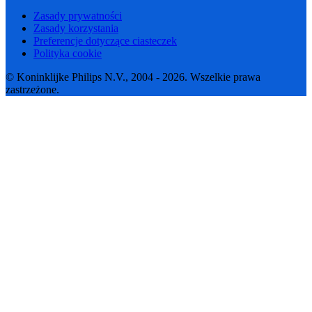
Zasady prywatności
Zasady korzystania
Preferencje dotyczące ciasteczek
Polityka cookie
© Koninklijke Philips N.V., 2004 - 2026. Wszelkie prawa
zastrzeżone.