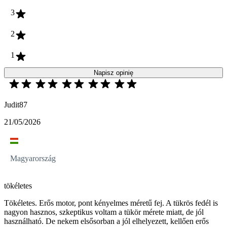
3
2
1
Napisz opinię
Judit87
21/05/2026
Magyarország
tökéletes
Tökéletes. Erős motor, pont kényelmes méretű fej. A tükrös fedél is
nagyon hasznos, szkeptikus voltam a tükör mérete miatt, de jól
használható. De nekem elsősorban a jól elhelyezett, kellően erős