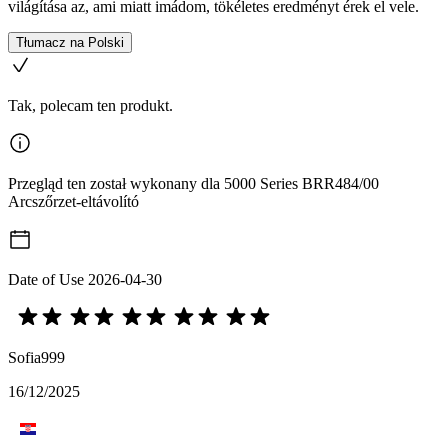
világítása az, ami miatt imádom, tökéletes eredményt érek el vele.
Tłumacz na Polski
Tak, polecam ten produkt.
Przegląd ten został wykonany dla 5000 Series BRR484/00
Arcszőrzet-eltávolító
Date of Use
2026-04-30
Sofia999
16/12/2025