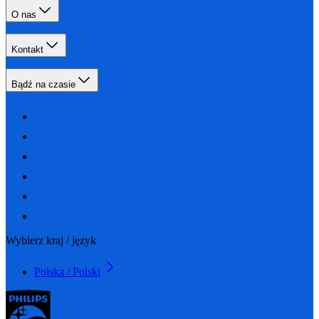
O nas
Kontakt
Bądź na czasie
Wybierz kraj / język
Polska / Polski