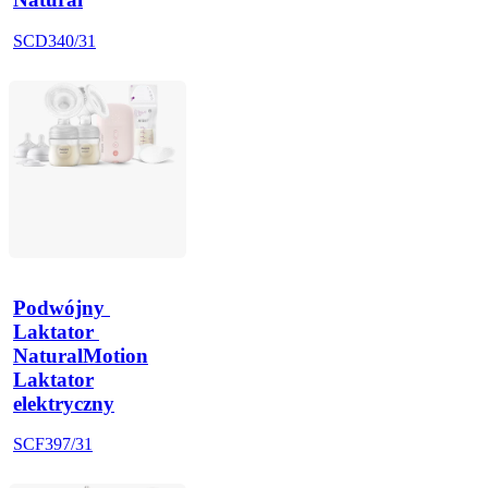
SCD340/31
Podwójny 
Laktator 
NaturalMotion
Laktator
elektryczny
SCF397/31