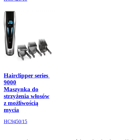
Hairclipper series 
9000
Maszynka do
strzyżenia włosów
z możliwością
mycia
HC9450/15