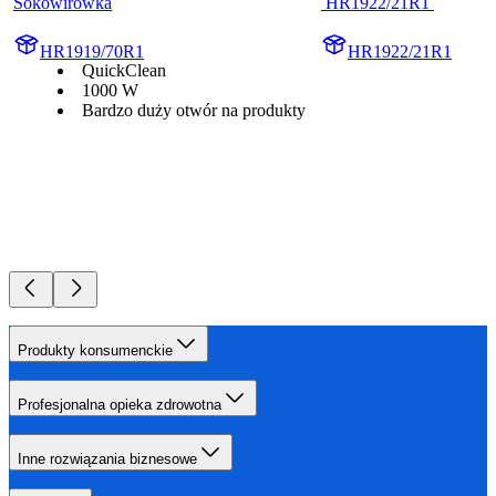
Sokowirówka
 HR1922/21R1 
HR1919/70R1
HR1922/21R1
QuickClean
1000 W
Bardzo duży otwór na produkty
Produkty konsumenckie
Profesjonalna opieka zdrowotna
Inne rozwiązania biznesowe