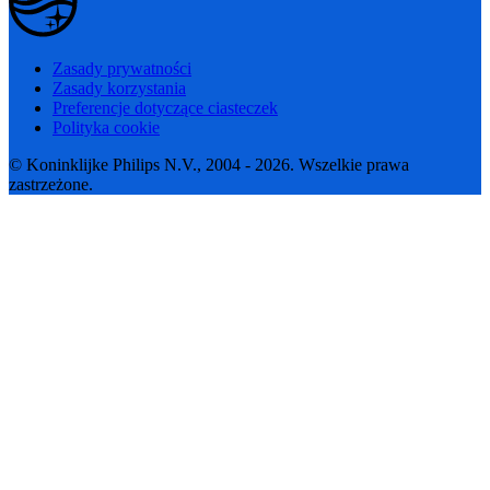
Zasady prywatności
Zasady korzystania
Preferencje dotyczące ciasteczek
Polityka cookie
© Koninklijke Philips N.V., 2004 - 2026. Wszelkie prawa
zastrzeżone.