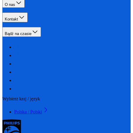
O nas
Kontakt
Bądź na czasie
Wybierz kraj / język
Polska / Polski