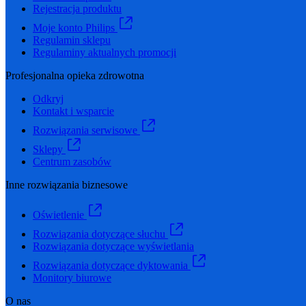
Rejestracja produktu
Moje konto Philips
Regulamin sklepu
Regulaminy aktualnych promocji
Profesjonalna opieka zdrowotna
Odkryj
Kontakt i wsparcie
Rozwiązania serwisowe
Sklepy
Centrum zasobów
Inne rozwiązania biznesowe
Oświetlenie
Rozwiązania dotyczące słuchu
Rozwiązania dotyczące wyświetlania
Rozwiązania dotyczące dyktowania
Monitory biurowe
O nas