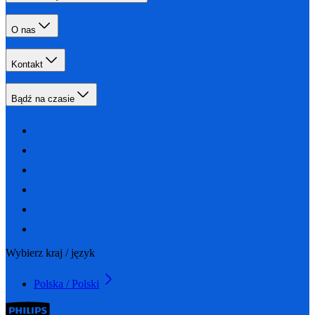
O nas
Kontakt
Bądź na czasie
Wybierz kraj / język
Polska / Polski