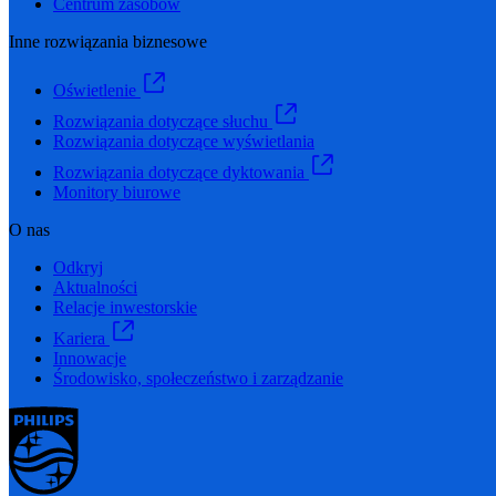
Centrum zasobów
Inne rozwiązania biznesowe
Oświetlenie
Rozwiązania dotyczące słuchu
Rozwiązania dotyczące wyświetlania
Rozwiązania dotyczące dyktowania
Monitory biurowe
O nas
Odkryj
Aktualności
Relacje inwestorskie
Kariera
Innowacje
Środowisko, społeczeństwo i zarządzanie