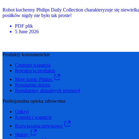
Robot kuchenny Philips Daily Collection charakteryzuje się niewie
posiłków nigdy nie było tak proste!
PDF
plik
5 June 2026
Produkty konsumenckie
Centrum wsparcia
Rejestracja produktu
Moje konto Philips
Regulamin sklepu
Regulaminy aktualnych promocji
Profesjonalna opieka zdrowotna
Odkryj
Kontakt i wsparcie
Rozwiązania serwisowe
Sklepy