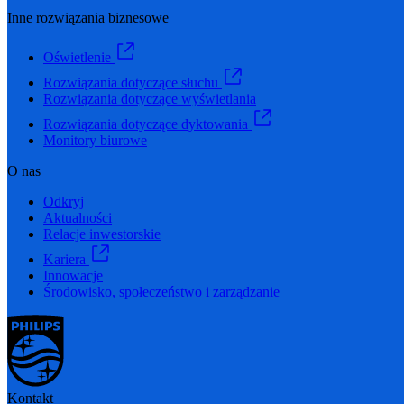
Inne rozwiązania biznesowe
Oświetlenie
Rozwiązania dotyczące słuchu
Rozwiązania dotyczące wyświetlania
Rozwiązania dotyczące dyktowania
Monitory biurowe
O nas
Odkryj
Aktualności
Relacje inwestorskie
Kariera
Innowacje
Środowisko, społeczeństwo i zarządzanie
Kontakt