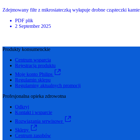
Zdejmowany filtr z mikrosiateczką wyłapuje drobne cząsteczki kami
PDF
plik
2 September 2025
Produkty konsumenckie
Centrum wsparcia
Rejestracja produktu
Moje konto Philips
Regulamin sklepu
Regulaminy aktualnych promocji
Profesjonalna opieka zdrowotna
Odkryj
Kontakt i wsparcie
Rozwiązania serwisowe
Sklepy
Centrum zasobów