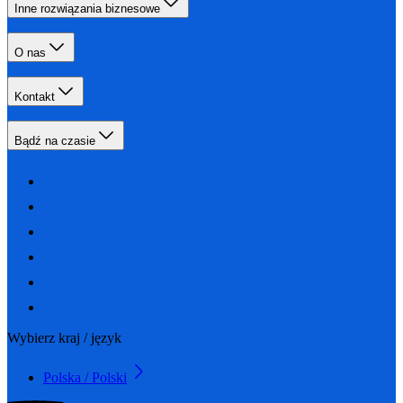
Inne rozwiązania biznesowe
O nas
Kontakt
Bądź na czasie
Wybierz kraj / język
Polska / Polski