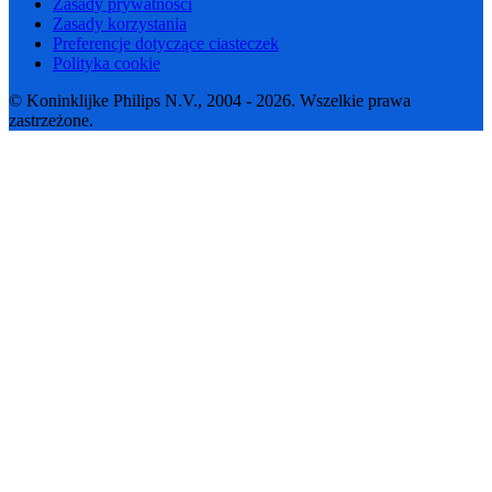
Zasady prywatności
Zasady korzystania
Preferencje dotyczące ciasteczek
Polityka cookie
© Koninklijke Philips N.V., 2004 - 2026. Wszelkie prawa
zastrzeżone.