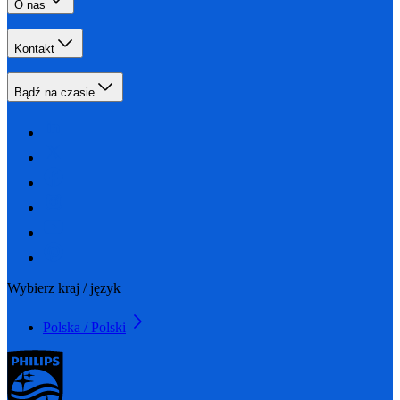
O nas
Kontakt
Bądź na czasie
Wybierz kraj / język
Polska / Polski