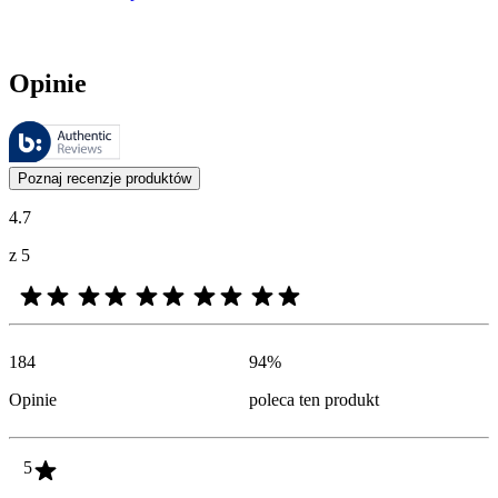
Opinie
Recenzje są zarządzane przez Bazaarvoice i są zgodne z polityką aut
Opinie klientów w postaci ocen produktów i gwiazdek są przydatne dl
Poznaj recenzje produktów
4.7
z 5
184
94
%
Opinie
poleca ten produkt
5