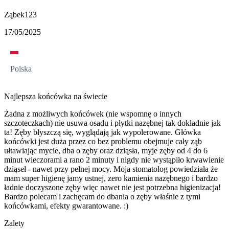
Ząbek123
17/05/2025
Polska
Najlepsza końcówka na świecie
Żadna z możliwych końcówek (nie wspomnę o innych
szczoteczkach) nie usuwa osadu i płytki nazębnej tak dokładnie jak
ta! Zęby błyszczą się, wyglądają jak wypolerowane. Główka
końcówki jest duża przez co bez problemu obejmuje cały ząb
ułtawiając mycie, dba o zęby oraz dziąsła, myje zęby od 4 do 6
minut wieczorami a rano 2 minuty i nigdy nie wystąpiło krwawienie
dziąseł - nawet przy pełnej mocy. Moja stomatolog powiedziała że
mam super higienę jamy ustnej, zero kamienia nazębnego i bardzo
ładnie doczyszone zęby więc nawet nie jest potrzebna higienizacja!
Bardzo polecam i zachęcam do dbania o zęby właśnie z tymi
końcówkami, efekty gwarantowane. :)
Zalety