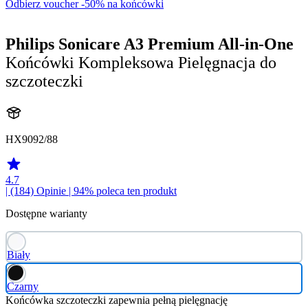
Odbierz voucher -50% na końcówki
Philips Sonicare A3 Premium All-in-One
Końcówki Kompleksowa Pielęgnacja do
szczoteczki
HX9092/88
4.7
| (184)
Opinie
| 94% poleca ten produkt
Dostępne warianty
Biały
Czarny
Końcówka szczoteczki zapewnia pełną pielęgnację