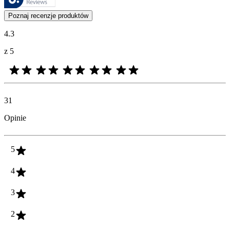
Opinie klientów w postaci ocen produktów i gwiazdek są przydatne dl
Poznaj recenzje produktów
4.3
z 5
31
Opinie
5
4
3
2