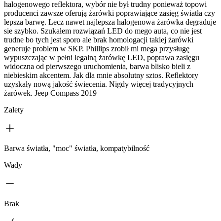
halogenowego reflektora, wybór nie był trudny ponieważ topowi
producenci zawsze oferują żarówki poprawiające zasięg światła czy
lepsza barwę. Lecz nawet najlepsza halogenowa żarówka degraduje
sie szybko. Szukałem rozwiązań LED do mego auta, co nie jest
trudne bo tych jest sporo ale brak homologacji takiej żarówki
generuje problem w SKP. Phillips zrobił mi mega przysługę
wypuszczając w pełni legalną żarówkę LED, poprawa zasięgu
widoczna od pierwszego uruchomienia, barwa blisko bieli z
niebieskim akcentem. Jak dla mnie absolutny sztos. Reflektory
uzyskały nową jakość świecenia. Nigdy więcej tradycyjnych
żarówek. Jeep Compass 2019
Zalety
Barwa światła, "moc" światła, kompatybilność
Wady
Brak