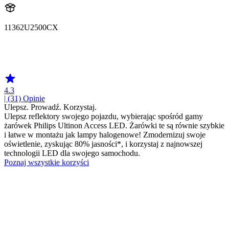
11362U2500CX
11362U2500
11362U2500CX
4.3
| (31)
Opinie
Ulepsz. Prowadź. Korzystaj.
Ulepsz reflektory swojego pojazdu, wybierając spośród gamy
żarówek Philips Ultinon Access LED. Żarówki te są równie szybkie
i łatwe w montażu jak lampy halogenowe! Zmodernizuj swoje
oświetlenie, zyskując 80% jasności*, i korzystaj z najnowszej
technologii LED dla swojego samochodu.
Poznaj wszystkie korzyści