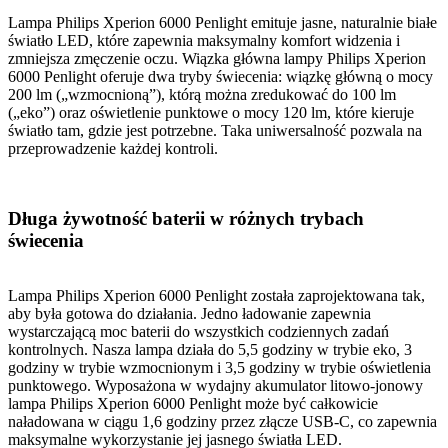
Lampa Philips Xperion 6000 Penlight emituje jasne, naturalnie białe
światło LED, które zapewnia maksymalny komfort widzenia i
zmniejsza zmęczenie oczu. Wiązka główna lampy Philips Xperion
6000 Penlight oferuje dwa tryby świecenia: wiązkę główną o mocy
200 lm („wzmocnioną”), którą można zredukować do 100 lm
(„eko”) oraz oświetlenie punktowe o mocy 120 lm, które kieruje
światło tam, gdzie jest potrzebne. Taka uniwersalność pozwala na
przeprowadzenie każdej kontroli.
Długa żywotność baterii w różnych trybach
świecenia
Lampa Philips Xperion 6000 Penlight została zaprojektowana tak,
aby była gotowa do działania. Jedno ładowanie zapewnia
wystarczającą moc baterii do wszystkich codziennych zadań
kontrolnych. Nasza lampa działa do 5,5 godziny w trybie eko, 3
godziny w trybie wzmocnionym i 3,5 godziny w trybie oświetlenia
punktowego. Wyposażona w wydajny akumulator litowo-jonowy
lampa Philips Xperion 6000 Penlight może być całkowicie
naładowana w ciągu 1,6 godziny przez złącze USB-C, co zapewnia
maksymalne wykorzystanie jej jasnego światła LED.