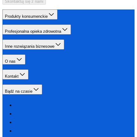
Skontaktuj się z nami
Produkty konsumenckie
Profesjonalna opieka zdrowotna
Inne rozwiązania biznesowe
O nas
Kontakt
Bądź na czasie