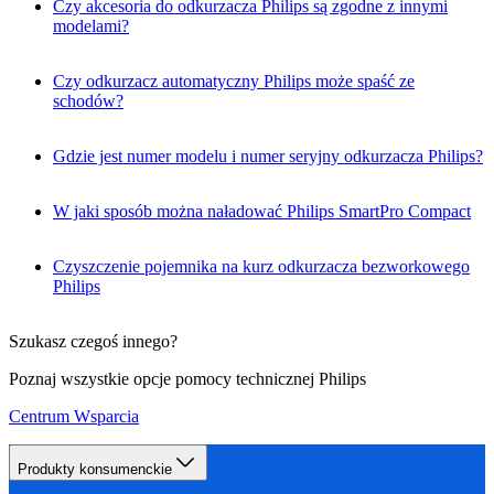
Czy akcesoria do odkurzacza Philips są zgodne z innymi
modelami?
Czy odkurzacz automatyczny Philips może spaść ze
schodów?
Gdzie jest numer modelu i numer seryjny odkurzacza Philips?
W jaki sposób można naładować Philips SmartPro Compact
Czyszczenie pojemnika na kurz odkurzacza bezworkowego
Philips
Szukasz czegoś innego?
Poznaj wszystkie opcje pomocy technicznej Philips
Centrum Wsparcia
Produkty konsumenckie