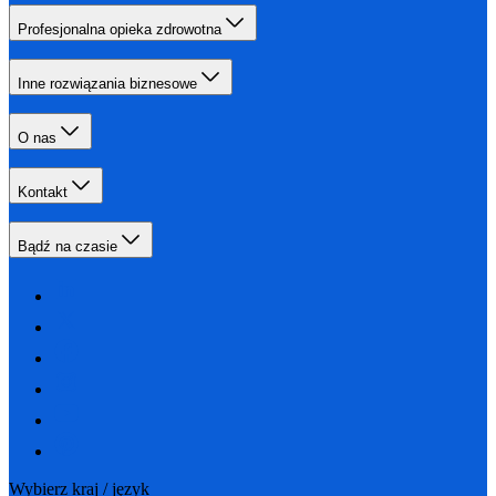
Profesjonalna opieka zdrowotna
Inne rozwiązania biznesowe
O nas
Kontakt
Bądź na czasie
Wybierz kraj / język