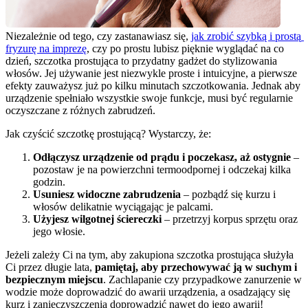
Niezależnie od tego, czy zastanawiasz się, 
jak zrobić szybką i prostą 
fryzurę na imprezę
, czy po prostu lubisz pięknie wyglądać na co 
dzień, szczotka prostująca to przydatny gadżet do stylizowania 
włosów. Jej używanie jest niezwykle proste i intuicyjne, a pierwsze 
efekty zauważysz już po kilku minutach szczotkowania. Jednak aby 
urządzenie spełniało wszystkie swoje funkcje, musi być regularnie 
oczyszczane z różnych zabrudzeń.
Jak czyścić szczotkę prostującą? Wystarczy, że:
Odłączysz urządzenie od prądu i poczekasz, aż ostygnie
 – 
pozostaw je na powierzchni termoodpornej i odczekaj kilka 
godzin.
Usuniesz widoczne zabrudzenia
 – pozbądź się kurzu i 
włosów delikatnie wyciągając je palcami.
Użyjesz wilgotnej ściereczki
 – przetrzyj korpus sprzętu oraz 
jego włosie.
Jeżeli zależy Ci na tym, aby zakupiona szczotka prostująca służyła 
Ci przez długie lata, 
pamiętaj, aby przechowywać ją w suchym i 
bezpiecznym miejscu
. Zachlapanie czy przypadkowe zanurzenie w 
wodzie może doprowadzić do awarii urządzenia, a osadzający się 
kurz i zanieczyszczenia doprowadzić nawet do jego awarii!