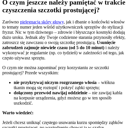
O czym jeszcze należy pamiętać w trakcie 
czyszczenia szczotki prostującej?
Zarówno 
pielęgnacja skóry głowy
, jak i dbanie o końcówki włosów 
to tematy numer jeden wśród użytkowniczek sprzętów do stylizacji 
fryzur. Nic w tym dziwnego – zdrowie i błyszczące kosmyki dodają 
dużo uroku. Jednak aby Twoje codzienne starania przynosiły efekty, 
zatroszcz się zawczasu o swoją szczotkę prostującą. 
Usunięcie 
zabrudzeń zajmuje niewiele czasu (od 5 do 10 minut)
 i należy 
wykonywać je regularnie (np. co tydzień) w zależności od tego, jak 
często używasz sprzętu.
O czym nie można zapominać przy korzystaniu ze szczotki 
prostującej? Przede wszystkim:
nie przykrywaj niczym rozgrzanego włosia
 – włókna 
tkanin mogą się roztopić i pokryć ząbki sprzętu;
dołączony przewód nawijaj oddzielnie
 – nie zawijaj kabla 
na korpusie urządzenia, gdyż możesz go w ten sposób 
uszkodzić.
Warto wiedzieć:
Jeżeli chcesz uniknąć częstego usuwania kurzu spomiędzy ząbków 
szczotki prostującej, po wystudzeniu chowaj ją w szafce.