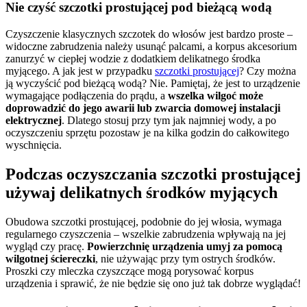
Nie czyść szczotki prostującej pod bieżącą wodą
Czyszczenie klasycznych szczotek do włosów jest bardzo proste – 
widoczne zabrudzenia należy usunąć palcami, a korpus akcesorium 
zanurzyć w ciepłej wodzie z dodatkiem delikatnego środka 
myjącego. A jak jest w przypadku 
szczotki prostującej
? Czy można 
ją wyczyścić pod bieżącą wodą? Nie. Pamiętaj, że jest to urządzenie 
wymagające podłączenia do prądu, a 
wszelka wilgoć może 
doprowadzić do jego awarii lub zwarcia domowej instalacji 
elektrycznej
. Dlatego stosuj przy tym jak najmniej wody, a po 
oczyszczeniu sprzętu pozostaw je na kilka godzin do całkowitego 
wyschnięcia.
Podczas oczyszczania szczotki prostującej 
używaj delikatnych środków myjących
Obudowa szczotki prostującej, podobnie do jej włosia, wymaga 
regularnego czyszczenia – wszelkie zabrudzenia wpływają na jej 
wygląd czy pracę. 
Powierzchnię urządzenia umyj za pomocą 
wilgotnej ściereczki
, nie używając przy tym ostrych środków. 
Proszki czy mleczka czyszczące mogą porysować korpus 
urządzenia i sprawić, że nie będzie się ono już tak dobrze wyglądać!