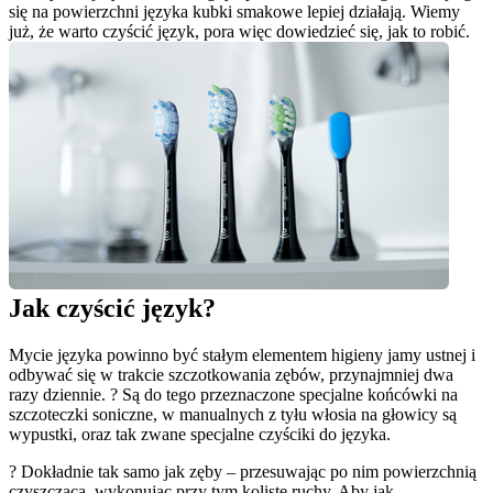
się na powierzchni języka kubki smakowe lepiej działają. Wiemy 
już, że warto czyścić język, pora więc dowiedzieć się, jak to robić.
Jak czyścić język?
Mycie języka powinno być stałym elementem higieny jamy ustnej i 
odbywać się w trakcie szczotkowania zębów, przynajmniej dwa 
razy dziennie. ? Są do tego przeznaczone specjalne końcówki na 
szczoteczki soniczne, w manualnych z tyłu włosia na głowicy są 
wypustki, oraz tak zwane specjalne czyściki do języka.
? Dokładnie tak samo jak zęby – przesuwając po nim powierzchnią 
czyszczącą, wykonując przy tym koliste ruchy. Aby jak 