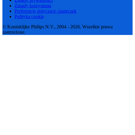
Zasady prywatności
Zasady korzystania
Preferencje dotyczące ciasteczek
Polityka cookie
© Koninklijke Philips N.V., 2004 - 2026. Wszelkie prawa
zastrzeżone.