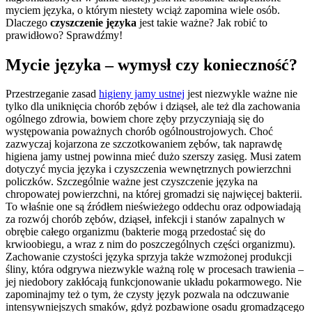
myciem języka, o którym niestety wciąż zapomina wiele osób. 
Dlaczego 
czyszczenie języka
 jest takie ważne? Jak robić to 
prawidłowo? Sprawdźmy!
Mycie języka – wymysł czy konieczność?
Przestrzeganie zasad 
higieny jamy ustnej
 jest niezwykle ważne nie 
tylko dla uniknięcia chorób zębów i dziąseł, ale też dla zachowania 
ogólnego zdrowia, bowiem chore zęby przyczyniają się do 
występowania poważnych chorób ogólnoustrojowych. Choć 
zazwyczaj kojarzona ze szczotkowaniem zębów, tak naprawdę 
higiena jamy ustnej powinna mieć dużo szerszy zasięg. Musi zatem 
dotyczyć mycia języka i czyszczenia wewnętrznych powierzchni 
policzków. Szczególnie ważne jest czyszczenie języka na 
chropowatej powierzchni, na której gromadzi się najwięcej bakterii.
To właśnie one są źródłem nieświeżego oddechu oraz odpowiadają 
za rozwój chorób zębów, dziąseł, infekcji i stanów zapalnych w 
obrębie całego organizmu (bakterie mogą przedostać się do 
krwioobiegu, a wraz z nim do poszczególnych części organizmu). 
Zachowanie czystości języka sprzyja także wzmożonej produkcji 
śliny, która odgrywa niezwykle ważną rolę w procesach trawienia – 
jej niedobory zakłócają funkcjonowanie układu pokarmowego. Nie 
zapominajmy też o tym, że czysty język pozwala na odczuwanie 
intensywniejszych smaków, gdyż pozbawione osadu gromadzącego 