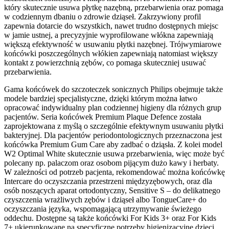
który skutecznie usuwa płytkę nazębną, przebarwienia oraz pomaga 
w codziennym dbaniu o zdrowie dziąseł. Zakrzywiony profil 
zapewnia dotarcie do wszystkich, nawet trudno dostępnych miejsc 
w jamie ustnej, a precyzyjnie wyprofilowane włókna zapewniają 
większą efektywność w usuwaniu płytki nazębnej. Trójwymiarowe 
końcówki poszczególnych włókien zapewniają natomiast większy 
kontakt z powierzchnią zębów, co pomaga skuteczniej usuwać 
przebarwienia.
Gama końcówek do szczoteczek sonicznych Philips obejmuje także 
modele bardziej specjalistyczne, dzięki którym można łatwo 
opracować indywidualny plan codziennej higieny dla różnych grup 
pacjentów. Seria końcówek Premium Plaque Defence została 
zaprojektowana z myślą o szczególnie efektywnym usuwaniu płytki 
bakteryjnej. Dla pacjentów periodontologicznych przeznaczona jest 
końcówka Premium Gum Care aby zadbać o dziąsła. Z kolei model 
W2 Optimal White skutecznie usuwa przebarwienia, więc może być 
polecany np. palaczom oraz osobom pijącym dużo kawy i herbaty. 
W zależności od potrzeb pacjenta, rekomendować można końcówkę 
Intercare do oczyszczania przestrzeni międzyzębowych, oraz dla 
osób noszących aparat ortodontyczny, Sensitive S – do delikatnego 
czyszczenia wrażliwych zębów i dziąseł albo TongueCare+ do 
oczyszczania języka, wspomagającą utrzymywanie świeżego 
oddechu. Dostępne są także końcówki For Kids 3+ oraz For Kids 
7+ ukierunkowane na specyficzne potrzeby higienizacyjne dzieci.