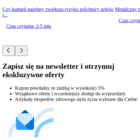
Czy kamień nazębny zwiększa ryzyko próchnicy zębów
Metaliczny p
i...
Czas czyta
Czas czytania: 2-5 min
Zapisz się na newsletter i otrzymuj
ekskluzywne oferty
Kupon powitalny ze zniżką w wysokości 5%
Wyjątkowe oferty i wcześniejszy dostęp do wyprzedaży
Artykuły ekspertów zdrowego stylu życia wybrane dla Ciebie