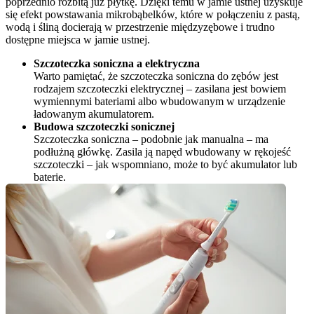
poprzednio rozbitą już płytkę. Dzięki temu w jamie ustnej uzyskuje 
się efekt powstawania mikrobąbelków, które w połączeniu z pastą, 
wodą i śliną docierają w przestrzenie międzyzębowe i trudno 
dostępne miejsca w jamie ustnej.
Szczoteczka soniczna a elektryczna
Warto pamiętać, że szczoteczka soniczna do zębów jest 
rodzajem szczoteczki elektrycznej – zasilana jest bowiem 
wymiennymi bateriami albo wbudowanym w urządzenie 
ładowanym akumulatorem.
Budowa szczoteczki sonicznej
Szczoteczka soniczna – podobnie jak manualna – ma 
podłużną główkę. Zasila ją napęd wbudowany w rękojeść 
szczoteczki – jak wspomniano, może to być akumulator lub 
baterie.