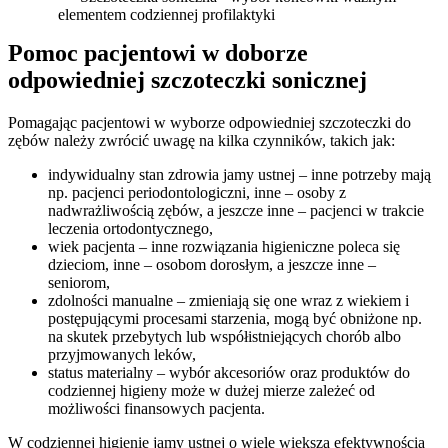
elementem codziennej profilaktyki
Pomoc pacjentowi w doborze 
odpowiedniej szczoteczki sonicznej 
Pomagając pacjentowi w wyborze odpowiedniej szczoteczki do 
zębów należy zwrócić uwagę na kilka czynników, takich jak:
indywidualny stan zdrowia jamy ustnej – inne potrzeby mają 
np. pacjenci periodontologiczni, inne – osoby z 
nadwrażliwością zębów, a jeszcze inne – pacjenci w trakcie 
leczenia ortodontycznego,
wiek pacjenta – inne rozwiązania higieniczne poleca się 
dzieciom, inne – osobom dorosłym, a jeszcze inne – 
seniorom,
zdolności manualne – zmieniają się one wraz z wiekiem i 
postępującymi procesami starzenia, mogą być obniżone np. 
na skutek przebytych lub współistniejących chorób albo 
przyjmowanych leków,
status materialny – wybór akcesoriów oraz produktów do 
codziennej higieny może w dużej mierze zależeć od 
możliwości finansowych pacjenta.
W codziennej higienie jamy ustnej o wiele większą efektywnością 