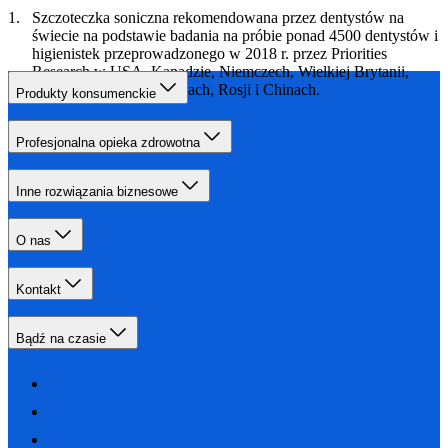
Szczoteczka soniczna rekomendowana przez dentystów na
świecie na podstawie badania na próbie ponad 4500 dentystów i
higienistek przeprowadzonego w 2018 r. przez Priorities
Research w USA, Kanadzie, Niemczech, Wielkiej Brytanii,
Holandii, Japonii, Czechach, Rosji i Chinach.
Produkty konsumenckie
Profesjonalna opieka zdrowotna
Inne rozwiązania biznesowe
O nas
Kontakt
Bądź na czasie