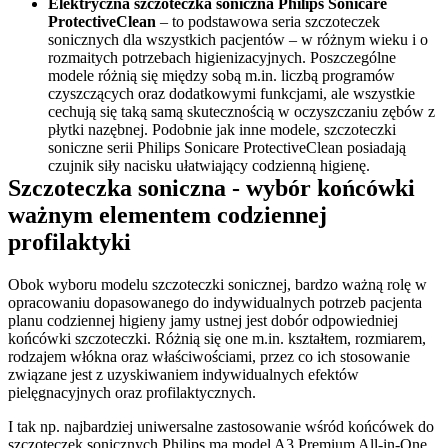
Elektryczna szczoteczka soniczna Philips Sonicare 
ProtectiveClean
 – to podstawowa seria szczoteczek 
sonicznych dla wszystkich pacjentów – w różnym wieku i o 
rozmaitych potrzebach higienizacyjnych. Poszczególne 
modele różnią się między sobą m.in. liczbą programów 
czyszczących oraz dodatkowymi funkcjami, ale wszystkie 
cechują się taką samą skutecznością w oczyszczaniu zębów z 
płytki nazębnej. Podobnie jak inne modele, szczoteczki 
soniczne serii Philips Sonicare ProtectiveClean posiadają 
czujnik siły nacisku ułatwiający codzienną higienę. 
Szczoteczka soniczna - wybór końcówki 
ważnym elementem codziennej 
profilaktyki 
Obok wyboru modelu szczoteczki sonicznej, bardzo ważną rolę w 
opracowaniu dopasowanego do indywidualnych potrzeb pacjenta 
planu codziennej higieny jamy ustnej jest dobór odpowiedniej 
końcówki szczoteczki. Różnią się one m.in. kształtem, rozmiarem, 
rodzajem włókna oraz właściwościami, przez co ich stosowanie 
związane jest z uzyskiwaniem indywidualnych efektów 
pielęgnacyjnych oraz profilaktycznych.
I tak np. najbardziej uniwersalne zastosowanie wśród końcówek do 
szczoteczek sonicznych Philips ma model A3 Premium All-in-One, 