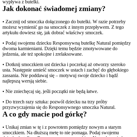
wypływa z butelki.
Jak dokonać świadomej zmiany?
• Zacznij od smoczka dołączonego do butelki. W razie potrzeby 
możesz wymienić go na smoczek z innym przepływem. Z tego 
artykułu dowiesz się, jak dobrać właściwy smoczek.
• Podaj swojemu dziecku Responsywną butelkę Natural pomiędzy 
dwoma karmieniami. Dzięki temu będzie zmotywowane do 
jedzenia, ale też spokojne i zrelaksowane.
• Dotknij smoczkiem ust dziecka i poczekaj aż otworzy szeroko 
usta. Następnie umieść smoczek w ustach i zachęć do głębokiego 
zassania. Nie poddawaj się – motywuj swoje dziecko i bądź 
najlepszą wersją siebie.
• Nie zniechęcaj się, jeśli początki nie będą łatwe.
• Do trzech razy sztuka: pozwól dziecku na trzy próby 
przyzwyczajenia się do Responsywnego smoczka Natural.
A co gdy macie pod górkę?
• Unikaj zmian w tę i z powrotem pomiędzy nowym a starym 
smoczkiem. Na dłuższą metę to nie pomaga. Podaj swojemu 