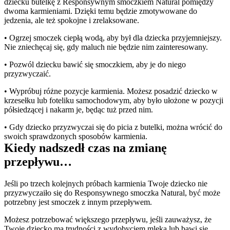
dziecku butelkę z Responsywnym smoczkiem Natural pomiędzy 
dwoma karmieniami. Dzięki temu będzie zmotywowane do 
jedzenia, ale też spokojne i zrelaksowane.
• Ogrzej smoczek ciepłą wodą, aby był dla dziecka przyjemniejszy. 
Nie zniechęcaj się, gdy maluch nie będzie nim zainteresowany.
• Pozwól dziecku bawić się smoczkiem, aby je do niego 
przyzwyczaić.
• Wypróbuj różne pozycje karmienia. Możesz posadzić dziecko w 
krzesełku lub foteliku samochodowym, aby było ułożone w pozycji 
półsiedzącej i nakarm je, będąc tuż przed nim.
• Gdy dziecko przyzwyczai się do picia z butelki, można wrócić do 
swoich sprawdzonych sposobów karmienia.
Kiedy nadszedł czas na zmianę 
przepływu…
Jeśli po trzech kolejnych próbach karmienia Twoje dziecko nie 
przyzwyczaiło się do Responsywnego smoczka Natural, być może 
potrzebny jest smoczek z innym przepływem.
Możesz potrzebować większego przepływu, jeśli zauważysz, że 
Twoje dziecko ma trudności z wydobyciem mleka lub bawi się 