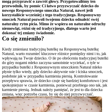
mogą przyprawić o zawrót głowy. Przygotowaliśmy ten 
przewodnik, by pomóc Ci łatwo przyzwyczaić dziecko do 
nowego Responsywnego smoczka Natural, nawet jeśli 
korzystaliście wcześniej z tego tradycyjnego. Responsywny 
smoczek Natural pozwoli twojemu dziecku odnaleźć swój 
naturalny rytm picia. Mimo że wspiera on naturalne odruchy 
niemowląt, różni się od tradycyjnego, dlatego warto jest 
dokonać tej zmiany świadomie.
Co się zmieniło?
Kiedy zmieniasz tradycyjną butelkę na Responsywną butelkę 
Natural, warto rozumieć kluczowe różnice pomiędzy nimi i to, jak 
wpływają na Twoje dziecko. O ile po obróceniu tradycyjnej butelki 
do góry nogami mleko zaczyna samoistnie wyciekać, o tyle w 
przypadku butelki z Responsywnym smoczkiem Natural mleko 
płynie tylko wtedy, gdy dziecko aktywnie ssie i ściska smoczek, 
podobnie jak w przypadku karmienia piersią. Kontrolowanie 
przepływu sprawia, że dziecko czuje się bardziej komfortowo i jest 
spokojniejsze w czasie karmienia, ponieważ przebiega ono tak, jak 
karmienie piersią. Jednak należy pamiętać, że jest to dla dziecka 
zmiana, więc potrzeba czasu, by się do niej przyzwyczaić.