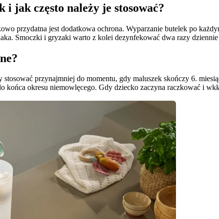
 i jak często należy je stosować?
owo przydatna jest dodatkowa ochrona. Wyparzanie butelek po każdym k
aka. Smoczki i gryzaki warto z kolei dezynfekować dwa razy dzienni
ane?
y stosować przynajmniej do momentu, gdy maluszek skończy 6. miesi
do końca okresu niemowlęcego. Gdy dziecko zaczyna raczkować i wkładać