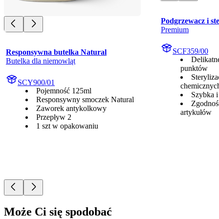
Podgrzewacz i ste
Premium
SCF359/00
Responsywna butelka Natural
Delikatn
Butelka dla niemowląt
punktów
Steryliz
SCY900/01
chemicznyc
Pojemność 125ml
Szybka i
Responsywny smoczek Natural
Zgodność
Zaworek antykolkowy
artykułów
Przepływ 2
1 szt w opakowaniu
Może Ci się spodobać