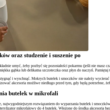
ów oraz studzenie i suszenie po
dnie umyć, żeby pozbyć się pozostałości pokarmu (jeśli nie masz czasu
iękka gąbka lub delikatna szczoteczka oraz płyn do naczyń. Pamiętaj 
ostygnąć i wyschnąć. Mokrych butelek i smoczków nie należy wycierać ś
rylizować akcesoria możliwe niedługo przed tym, gdy będą potrzebne, że
nia butelek w mikrofali
znie, najwygodniejszym rozwiązaniem do wyparzania butelek i smoczków
terylizator mikrofalowy do 4 butelek. Włożone do środka akcesoria będą