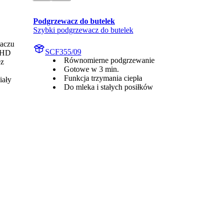
Podgrzewacz do butelek
Szybki podgrzewacz do butelek
łaczu
SCF355/09
l HD
Równomierne podgrzewanie
ez
Gotowe w 3 min.
Funkcja trzymania ciepła
iały
Do mleka i stałych posiłków