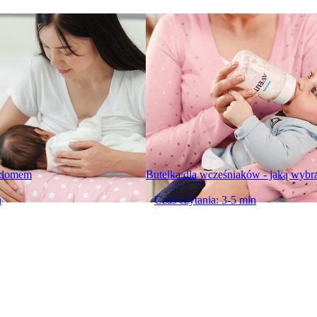
a domem
Butelka dla wcześniaków - jaką wybr
n
Czas czytania: 3-5 min