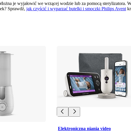
i. Można je wyjałowić we wrzącej wodzie lub za pomocą sterylizatora. 
wek? Sprawdź, 
jak czyścić i wyparzać butelki i smoczki Philips Avent
 k
Elektroniczna niania video