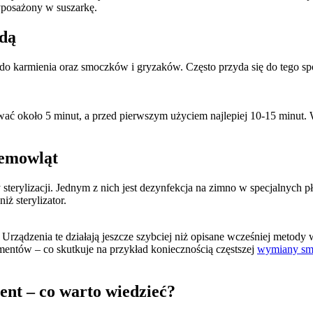
yposażony w suszarkę.
odą
 do karmienia oraz smoczków i gryzaków. Często przyda się do tego spo
koło 5 minut, a przed pierwszym użyciem najlepiej 10-15 minut. Wyjąt
iemowląt
terylizacji. Jednym z nich jest dezynfekcja na zimno w specjalnych p
iż sterylizator.
Urządzenia te działają jeszcze szybciej niż opisane wcześniej metody 
tów – co skutkuje na przykład koniecznością częstszej 
wymiany sm
ent – co warto wiedzieć?