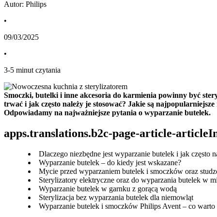
Autor: Philips
•
09/03/2025
•
3
-
5
minut czytania
Smoczki, butelki i inne akcesoria do karmienia powinny być ster
trwać i jak często należy je stosować? Jakie są najpopularniej
Odpowiadamy na najważniejsze pytania o wyparzanie butelek.
apps.translations.b2c-page-article-article
Dlaczego niezbędne jest wyparzanie butelek i jak często n
Wyparzanie butelek – do kiedy jest wskazane?
Mycie przed wyparzaniem butelek i smoczków oraz studze
Sterylizatory elektryczne oraz do wyparzania butelek w mi
Wyparzanie butelek w garnku z gorącą wodą
Sterylizacja bez wyparzania butelek dla niemowląt
Wyparzanie butelek i smoczków Philips Avent – co warto