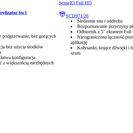
SenseIQ Full HD
rylizator ​6w1
SCD971/26
Śledzenie snu i oddechu
Rozpoznawanie przyczyny p
Odbiornik z 5" ekranem Ful
e podgrzewanie, bez gorących
Nieograniczona łączność prz
aplikację
acja bez użycia środków
Kołysanki, kojące dźwięki i b
h
szum
 łatwa konfiguracja
 z większością niezbędnych