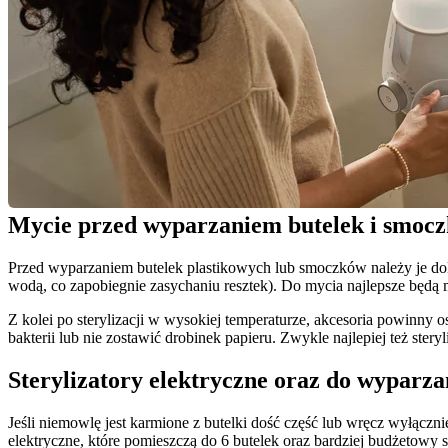
Mycie przed wyparzaniem butelek i smoczk
Przed wyparzaniem butelek plastikowych lub smoczków należy je dokła
wodą, co zapobiegnie zasychaniu resztek). Do mycia najlepsze będą m
Z kolei po sterylizacji w wysokiej temperaturze, akcesoria powinny 
bakterii lub nie zostawić drobinek papieru. Zwykle najlepiej też ste
Sterylizatory elektryczne oraz do wyparza
Jeśli niemowlę jest karmione z butelki dość część lub wręcz wyłąc
elektryczne, które pomieszczą do 6 butelek oraz bardziej budżetowy s