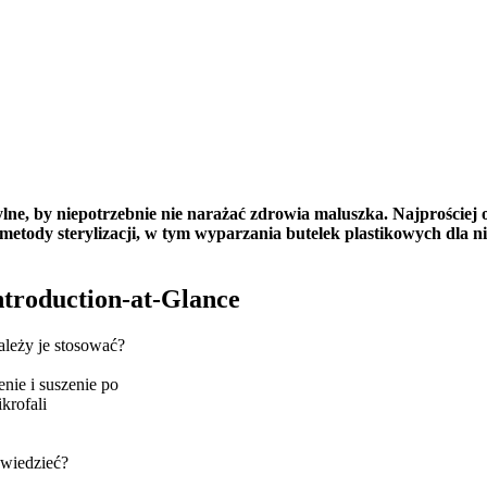
ylne, by niepotrzebnie nie narażać zdrowia maluszka. Najprościej
sze metody sterylizacji, w tym wyparzania butelek plastikowych d
Introduction-at-Glance
ależy je stosować?
nie i suszenie po
krofali
 wiedzieć?