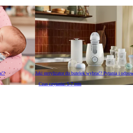
ać?
Jaki sterylizator do butelek wybrać? Pytania i odpow
Czas czytania: 5-7 min